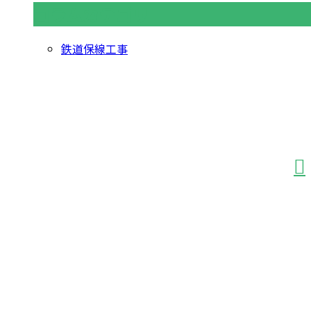
コラムカテゴリ
鉄道保線工事
お問い合わせ
お電話でのお問い合わせ
042-366-1950
受付／8：00～17：00 ※営業電話お断り
業務案内
施工実績
採用情報
よくあるご質問
会社概要