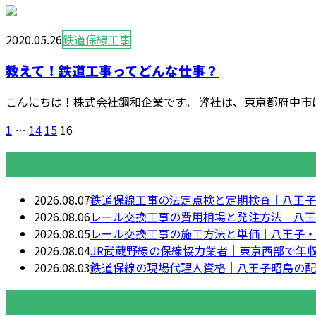
2020.05.26
鉄道保線工事
教えて！鉄道工事ってどんな仕事？
こんにちは！株式会社鋼和企業です。 弊社は、東京都府中市に
1
…
14
15
16
最近の投稿
2026.08.07
鉄道保線工事の法定点検と定期検査｜八王子
2026.08.06
レール交換工事の費用相場と発注方法｜八王
2026.08.05
レール交換工事の施工方法と単価｜八王子・
2026.08.04
JR武蔵野線の保線協力業者｜東京西部で年収
2026.08.03
鉄道保線の現場代理人資格｜八王子昭島の配
月別アーカイブ