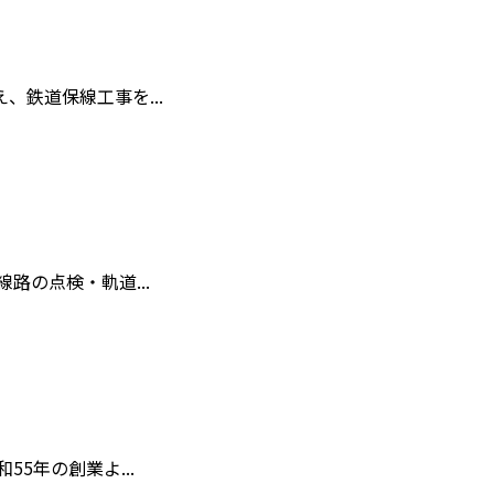
鉄道保線工事を...
路の点検・軌道...
5年の創業よ...