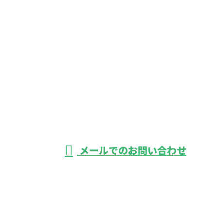
お問い合わせ
お電話でのお問い合わせ
042-366-1950
鉄道工事のご依
頼は東京都府中
受付／8：00～17：00 ※営業電話お断り
メールでのお問い合わせ
市の株式会社鋼和企業におまかせ
ホーム