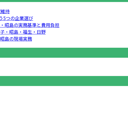
収維持
う5つの企業選び
・昭島の実務基準と費用負担
子・昭島・福生・日野
昭島の現場実務