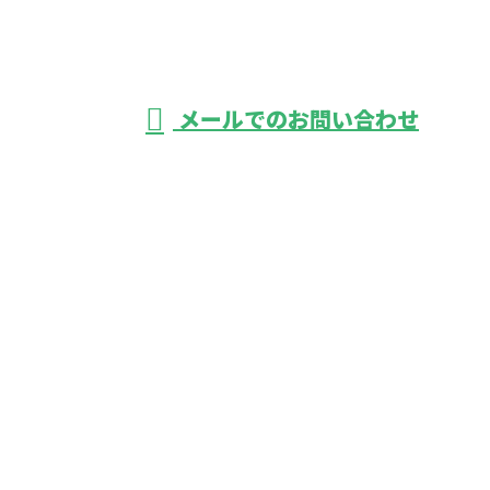
頼は東京都府中
受付／8：00～17：00 ※営業電話お断り
メールでのお問い合わせ
市の株式会社鋼和企業におまかせ
ホーム
業務案内
施工実績
採用情報
よくあるご質問
会社概要
ブログ
サイトマップ
お問い合わせ