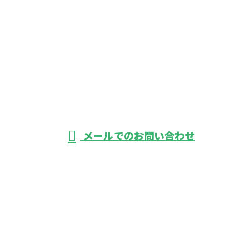
お電話でのお問い合わせ
042-366-1950
鉄道工事のご依
頼は東京都府中
受付／8：00～17：00 ※営業電話お断り
メールでのお問い合わせ
市の株式会社鋼和企業におまかせ
ホーム
業務案内
施工実績