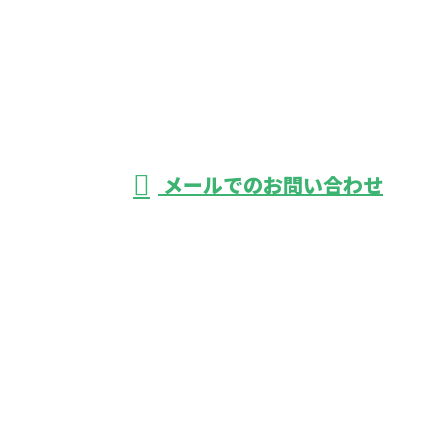
042-366-1950
鉄道工事のご依
頼は東京都府中
受付／8：00～17：00 ※営業電話お断り
メールでのお問い合わせ
市の株式会社鋼和企業におまかせ
ホーム
業務案内
施工実績
採用情報
会社概要
ブログ