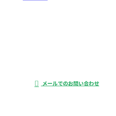
お問い合わせ
お電話でのお問い合わせ
042-366-1950
鉄道工事のご依
頼は東京都府中
受付／8：00～17：00 ※営業電話お断り
メールでのお問い合わせ
市の株式会社鋼和企業におまかせ