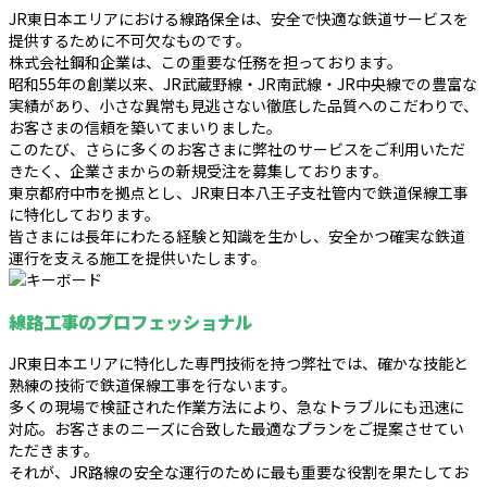
JR東日本エリアにおける線路保全は、安全で快適な鉄道サービスを
提供するために不可欠なものです。
株式会社鋼和企業は、この重要な任務を担っております。
昭和55年の創業以来、JR武蔵野線・JR南武線・JR中央線での豊富な
実績があり、小さな異常も見逃さない徹底した品質へのこだわりで、
お客さまの信頼を築いてまいりました。
このたび、さらに多くのお客さまに弊社のサービスをご利用いただ
きたく、企業さまからの新規受注を募集しております。
東京都府中市を拠点とし、JR東日本八王子支社管内で鉄道保線工事
に特化しております。
皆さまには長年にわたる経験と知識を生かし、安全かつ確実な鉄道
運行を支える施工を提供いたします。
線路工事のプロフェッショナル
JR東日本エリアに特化した専門技術を持つ弊社では、確かな技能と
熟練の技術で鉄道保線工事を行ないます。
多くの現場で検証された作業方法により、急なトラブルにも迅速に
対応。お客さまのニーズに合致した最適なプランをご提案させてい
ただきます。
それが、JR路線の安全な運行のために最も重要な役割を果たしてお