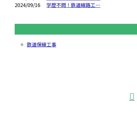
2024/09/16
学歴不問！鉄道線路工…
コラムカテゴリ
鉄道保線工事
お問い合わせ
お電話でのお問い合わせ
042-366-1950
受付／8：00～17：00 ※営業電話お断り
業務案内
施工実績